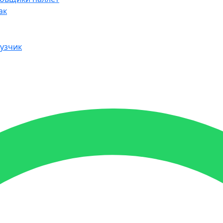
ак
узчик