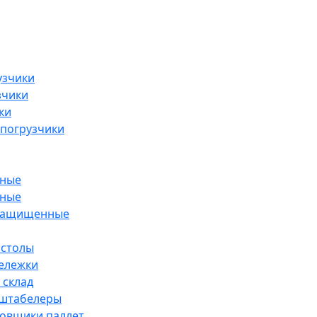
узчики
зчики
ки
погрузчики
рные
рные
озащищенные
 столы
тележки
 склад
 штабелеры
ровщики паллет