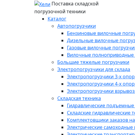
Поставка складской
погрузочной техники
Каталог
Автопогрузчики
Бензиновые вилочные погр
Дизельные вилочные погру
Газовые вилочные погрузчи
Вилочные полноприводные 
Большие тяжелые погрузчики
Электропогрузчики для склада
Электропогрузчики 3-х опо
Электропогрузчики 4-х опо
Электропогрузчики взрыв
Складская техника
Гидравлические подъемные
Складские гидравлические 
Комплектовщики заказов на
Электрические самоходные
Электрические транспорти