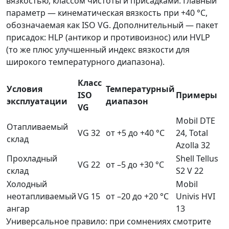
вязкостью, классом чистоты и присадками. Главный
параметр — кинематическая вязкость при +40 °C,
обозначаемая как ISO VG. Дополнительный — пакет
присадок: HLP (антикор и противоизнос) или HVLP
(то же плюс улучшенный индекс вязкости для
широкого температурного диапазона).
Класс
Условия
Температурный
ISO
Примеры
эксплуатации
диапазон
VG
Mobil DTE
Отапливаемый
VG 32
от +5 до +40 °C
24, Total
склад
Azolla 32
Прохладный
Shell Tellus
VG 22
от –5 до +30 °C
склад
S2 V 22
Холодный
Mobil
неотапливаемый
VG 15
от –20 до +20 °C
Univis HVI
ангар
13
Универсальное правило: при сомнениях смотрите