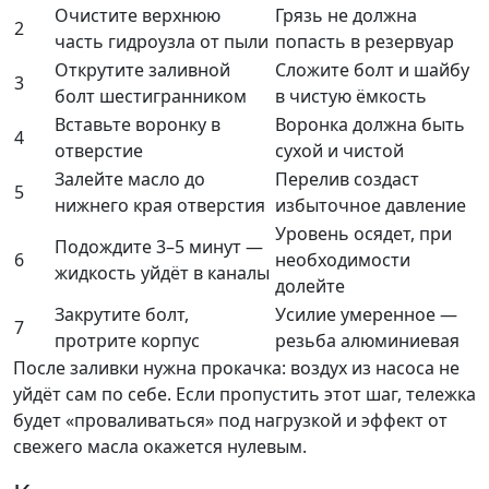
Очистите верхнюю
Грязь не должна
2
часть гидроузла от пыли
попасть в резервуар
Открутите заливной
Сложите болт и шайбу
3
болт шестигранником
в чистую ёмкость
Вставьте воронку в
Воронка должна быть
4
отверстие
сухой и чистой
Залейте масло до
Перелив создаст
5
нижнего края отверстия
избыточное давление
Уровень осядет, при
Подождите 3–5 минут —
6
необходимости
жидкость уйдёт в каналы
долейте
Закрутите болт,
Усилие умеренное —
7
протрите корпус
резьба алюминиевая
После заливки нужна прокачка: воздух из насоса не
уйдёт сам по себе. Если пропустить этот шаг, тележка
будет «проваливаться» под нагрузкой и эффект от
свежего масла окажется нулевым.