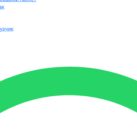
ак
узчик