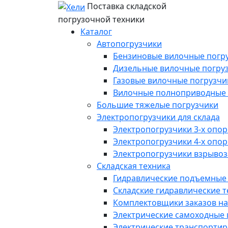
Поставка складской
погрузочной техники
Каталог
Автопогрузчики
Бензиновые вилочные погр
Дизельные вилочные погру
Газовые вилочные погрузчи
Вилочные полноприводные 
Большие тяжелые погрузчики
Электропогрузчики для склада
Электропогрузчики 3-х опо
Электропогрузчики 4-х опо
Электропогрузчики взрыв
Складская техника
Гидравлические подъемные
Складские гидравлические 
Комплектовщики заказов на
Электрические самоходные
Электрические транспорти