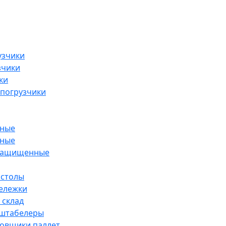
узчики
зчики
ки
погрузчики
рные
рные
озащищенные
 столы
тележки
 склад
 штабелеры
ровщики паллет